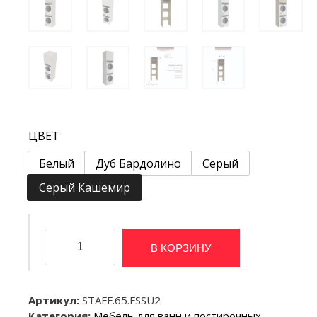
ЦВЕТ
Белый
Дуб Бардолино
Серый
Серый Кашемир
Количество
В КОРЗИНУ
товара
Для
стиральной
и
Артикул:
STAFF.65.FSSU2
сушильной
Категория:
Мебель для ванн и постирочных