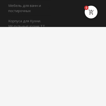
Мебель для ванн и
0
постирочных
Корпуса для Кухни.
Модульные кухни TT
серия
Шкафы STModul в
комплекте
О РАБОТЕ ФАБРИКИ
КОНТАКТЫ
САЛОН
МЫ В СОЦИАЛЬНЫХ СЕТЯХ