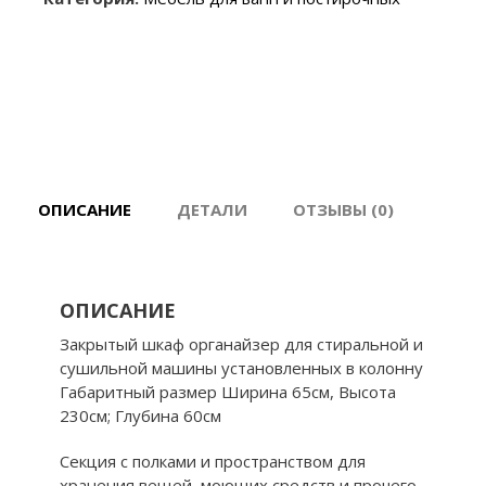
машины
шкаф
закрытый
65см
с
полками
ОПИСАНИЕ
ДЕТАЛИ
ОТЗЫВЫ (0)
ОПИСАНИЕ
Закрытый шкаф органайзер для стиральной и
сушильной машины установленных в колонну
Габаритный размер Ширина 65см, Высота
230см; Глубина 60см
Секция с полками и пространством для
хранения вещей, моющих средств и прочего,