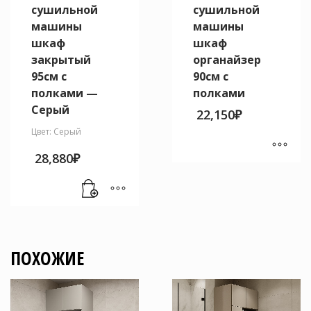
сушильной
сушильной
машины
машины
шкаф
шкаф
закрытый
органайзер
95см с
90см с
полками —
полками
Серый
22,150
₽
Цвет: Серый
28,880
₽
Этот
товар
имеет
несколько
вариаций.
Опции
ПОХОЖИЕ
можно
выбрать
на
странице