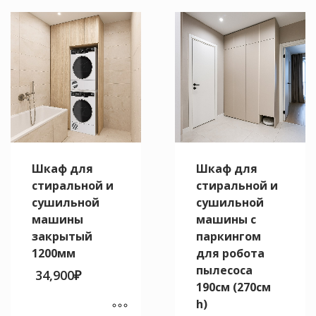
товар
товар
имеет
имеет
несколько
несколько
вариаций.
вариаций.
Опции
Опции
можно
можно
выбрать
выбрать
на
на
странице
странице
товара.
товара.
Шкаф для
Шкаф для
стиральной и
стиральной и
сушильной
сушильной
машины
машины с
закрытый
паркингом
1200мм
для робота
пылесоса
34,900
₽
190см (270см
h)