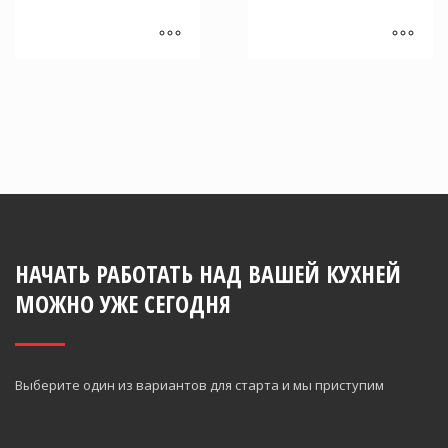
Этот
Этот
товар
товар
имеет
имеет
несколько
несколько
вариаций.
вариаций.
Опции
Опции
можно
можно
выбрать
выбрать
на
на
НАЧАТЬ РАБОТАТЬ НАД ВАШЕЙ КУХНЕЙ
странице
странице
товара.
товара.
МОЖНО УЖЕ СЕГОДНЯ
Выберите один из вариантов для старта и мы приступим