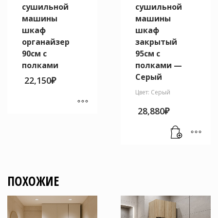
сушильной
сушильной
машины
машины
шкаф
шкаф
органайзер
закрытый
90см с
95см с
полками
полками —
Серый
22,150
₽
Цвет: Серый
28,880
₽
Этот
товар
имеет
несколько
вариаций.
Опции
ПОХОЖИЕ
можно
выбрать
на
странице