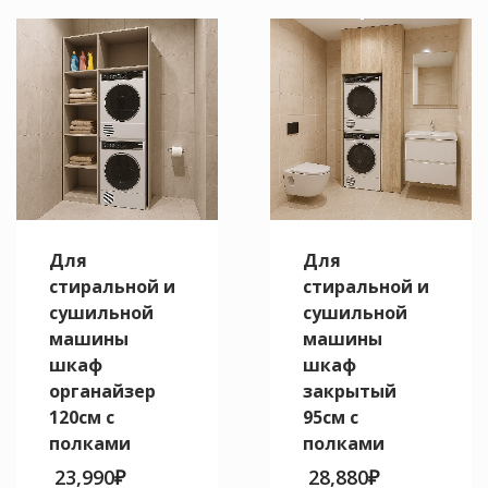
несколько
товар
вариаций.
имеет
Опции
несколько
можно
вариаций.
выбрать
Опции
на
можно
странице
выбрать
товара.
на
странице
товара.
Для
Для
стиральной и
стиральной и
сушильной
сушильной
машины
машины
шкаф
шкаф
органайзер
закрытый
120см с
95см с
полками
полками
23,990
₽
28,880
₽