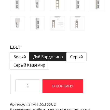
ЦВЕТ
Белый
Дуб Бардолино
Серый
Серый Кашемир
Количество
В КОРЗИНУ
товара
Для
стиральной
и
Артикул:
STAFF.65.FSSU2
сушильной
Категория:
Мебель для ванн и постирочных