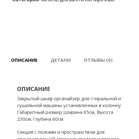
машины
шкаф
закрытый
65см
с
полками
ОПИСАНИЕ
ДЕТАЛИ
ОТЗЫВЫ (0)
ОПИСАНИЕ
Закрытый шкаф органайзер для стиральной и
сушильной машины установленных в колонну
Габаритный размер Ширина 65см, Высота
230см; Глубина 60см
Секция с полками и пространством для
хранения вещей, моющих средств и прочего,