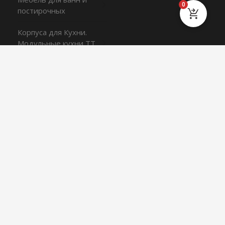
0
постирочных
Корпуса для Кухни.
Модульные кухни TT
серия
Шкафы STModul в
комплекте
О РАБОТЕ ФАБРИКИ
КОНТАКТЫ
САЛОН
МЫ В СОЦИАЛЬНЫХ СЕТЯХ