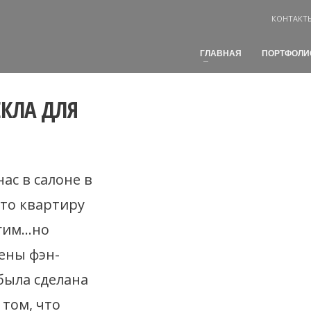
КОНТАКТ
ГЛАВНАЯ
ПОРТФОЛИ
ЕКЛА ДЛЯ
ас в салоне в
что квартиру
огим…но
ены фэн-
была сделана
 том, что