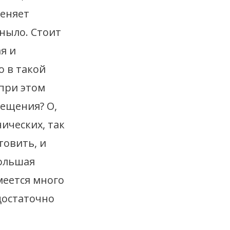
теняет
ныло. Стоит
я и
о в такой
 при этом
мещения? О,
нических, так
товить, и
большая
меется много
достаточно